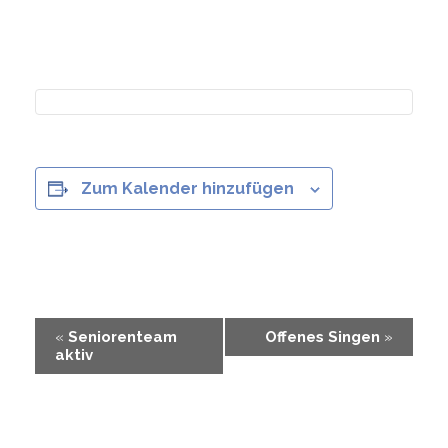
Zum Kalender hinzufügen
Veranstaltung-
«
Seniorenteam
Offenes Singen
»
aktiv
Navigation