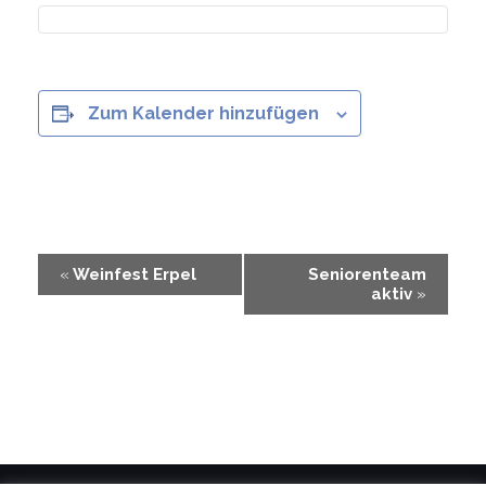
Zum Kalender hinzufügen
Veranstaltung-
«
Weinfest Erpel
Seniorenteam
aktiv
»
Navigation